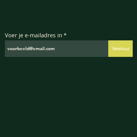
Meld je aan voor onze
mailinglijst
Voer je e-mailadres in
Verstuur
HANDIGE LINKS
Leveringsvoorwaarden
Algemene voorwaarden
Privacy verklaring
Cookie Policy
GEGEVENS
Burgemeester Galleestraat 5