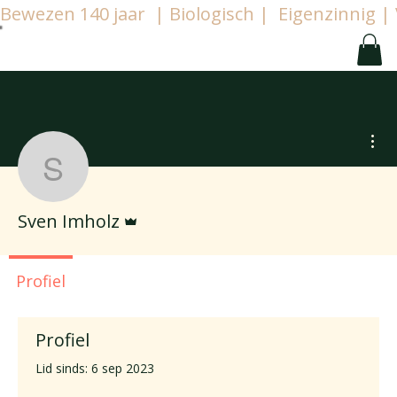
Bewezen 140 jaar  | Biologisch |  Eigenzinnig
Mee
Sven Imholz
Beheerder
Sven Imholz
Profiel
Profiel
Lid sinds: 6 sep 2023