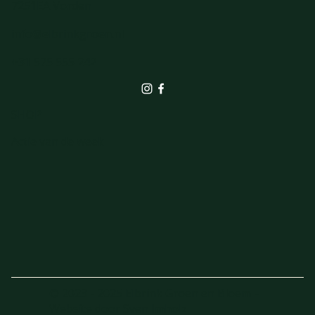
7251EA Vorden
info@elbrinkgroen.nl
+31 575 555 242
SHOP
Actie van de week
© 2023 - 2025 Elbrink Groen en Bloem –
Website door
Sven Imholz