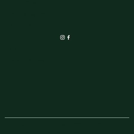
7251EA Vorden
info@elbrinkgroen.nl
+31 575 555 242
SHOP
Actie van de week
© 2023 - 2025 Elbrink Groen en Bloem –
Website door
Sven Imholz