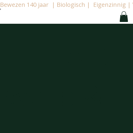
Bewezen 140 jaar  | Biologisch |  Eigenzinnig
Tuinont
werp &