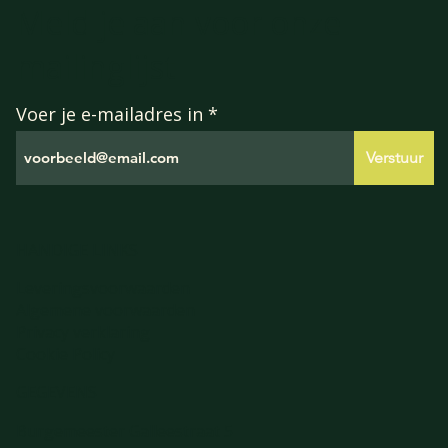
Meld je aan voor onze
mailinglijst
Voer je e-mailadres in
Verstuur
HANDIGE LINKS
Leveringsvoorwaarden
Algemene voorwaarden
Privacy verklaring
Cookie Policy
GEGEVENS
Burgemeester Galleestraat 5