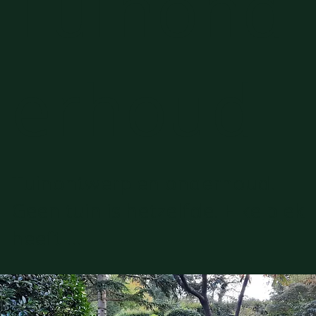
Tuinond
erhoud
Tuinontwerp en onderhoud.
Geen tuin is hetzelfde. Elke plek
heeft ...