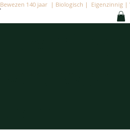
Bewezen 140 jaar  | Biologisch |  Eigenzinnig
Leverings
voorwaar
den