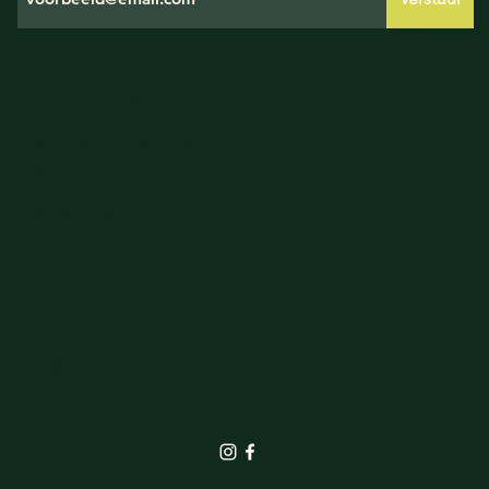
HANDIGE LINKS
Leveringsvoorwaarden
Algemene voorwaarden
Privacy verklaring
Cookie Policy
GEGEVENS
Burgemeester Galleestraat 5
7251EA Vorden
info@elbrinkgroen.nl
+31 575 555 242