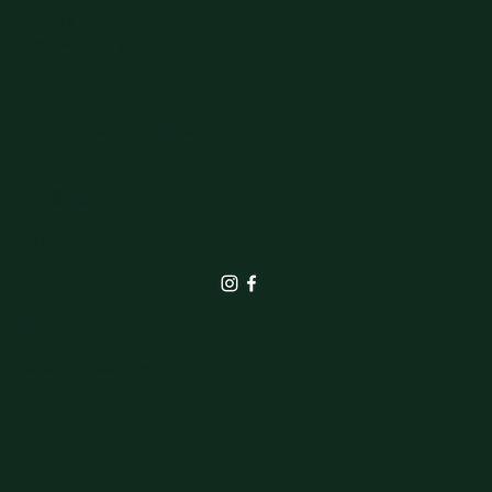
Privacy verklaring
Cookie Policy
GEGEVENS
Burgemeester Galleestraat 5
7251EA Vorden
info@elbrinkgroen.nl
+31 575 555 242
SHOP
Actie van de week