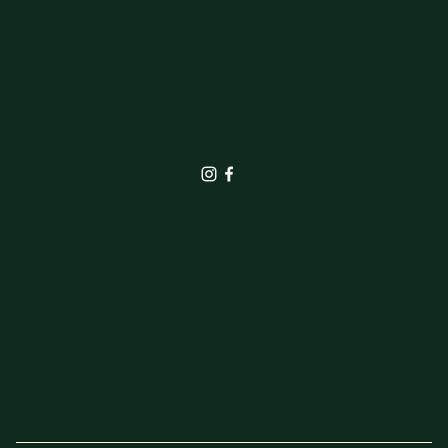
Burgemeester Galleestraat 5
7251EA Vorden
info@elbrinkgroen.nl
+31 575 555 242
SHOP
Actie van de week