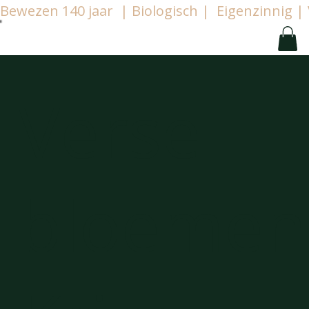
Bewezen 140 jaar  | Biologisch |  Eigenzinnig
Verse
bloemen