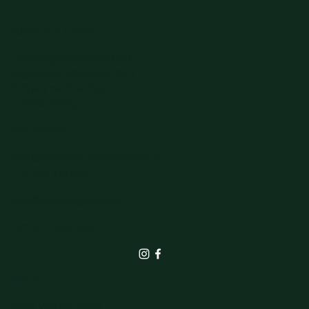
HANDIGE LINKS
Leveringsvoorwaarden
Algemene voorwaarden
Privacy verklaring
Cookie Policy
GEGEVENS
Burgemeester Galleestraat 5
7251EA Vorden
info@elbrinkgroen.nl
+31 575 555 242
SHOP
Actie van de week