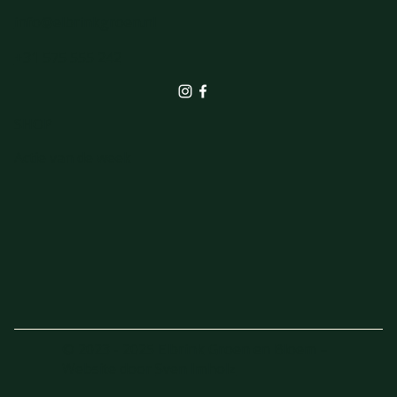
info@elbrinkgroen.nl
+31 575 555 242
SHOP
Actie van de week
© 2023 - 2025 Elbrink Groen en Bloem –
Website door
Sven Imholz