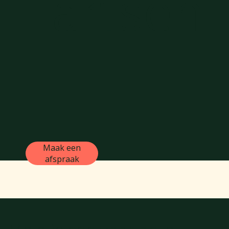
Harfsen
Maak een
afspraak