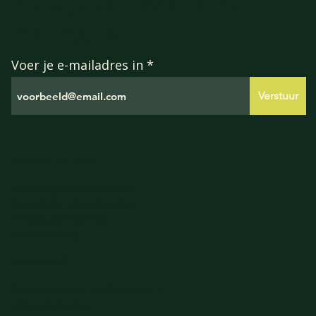
Meld je aan voor onze
mailinglijst
Voer je e-mailadres in
Verstuur
HANDIGE LINKS
Leveringsvoorwaarden
Algemene voorwaarden
Privacy verklaring
Cookie Policy
GEGEVENS
Burgemeester Galleestraat 5
7251EA Vorden