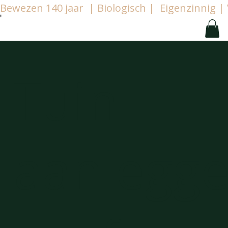
Bewezen 140 jaar  | Biologisch |  Eigenzinnig
Tuin
aanlegg