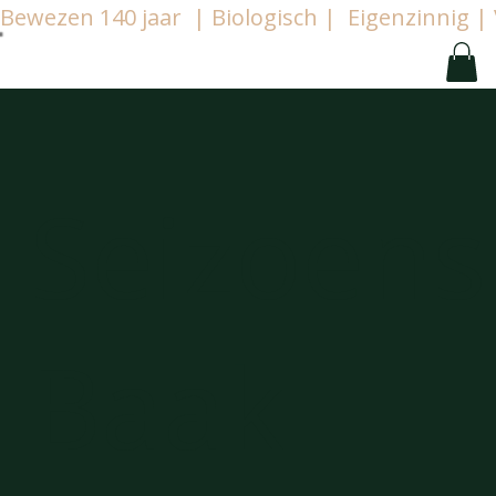
Bewezen 140 jaar  | Biologisch |  Eigenzinnig
Seizoen
Baak