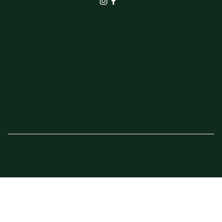
SHOP
Actie van de week
© 2023 - 2025 Elbrink Groen en Bloem –
Website door
Sven Imholz