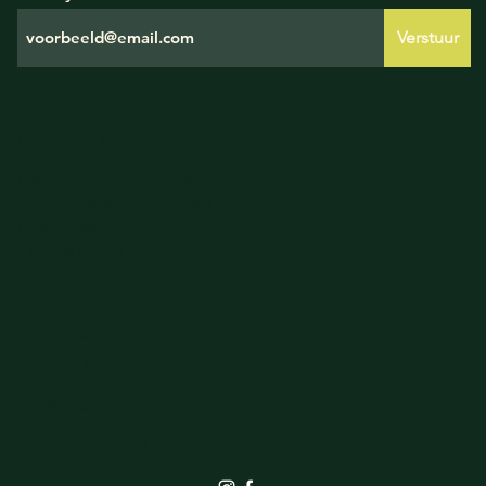
Verstuur
HANDIGE LINKS
Leveringsvoorwaarden
Algemene voorwaarden
Privacy verklaring
Cookie Policy
GEGEVENS
Burgemeester Galleestraat 5
7251EA Vorden
info@elbrinkgroen.nl
+31 575 555 242