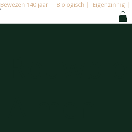
Bewezen 140 jaar  | Biologisch |  Eigenzinnig
Rouwbl
Almen