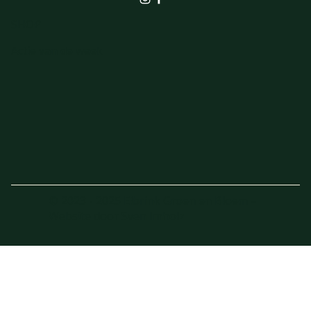
SHOP
Actie van de week
© 2023 - 2025 Elbrink Groen en Bloem –
Website door
Sven Imholz