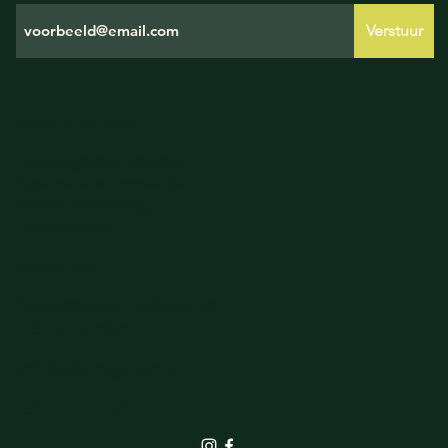
Verstuur
HANDIGE LINKS
Leveringsvoorwaarden
Algemene voorwaarden
Privacy verklaring
Cookie Policy
GEGEVENS
Burgemeester Galleestraat 5
7251EA Vorden
info@elbrinkgroen.nl
+31 575 555 242