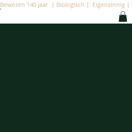
Bewezen 140 jaar  | Biologisch |  Eigenzinnig
Parkond
Hengelo