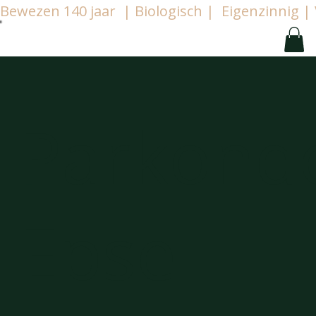
Bewezen 140 jaar  | Biologisch |  Eigenzinnig
Parkond
Epse