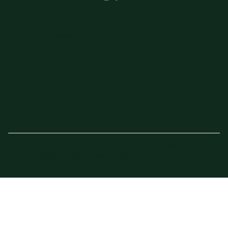
SHOP
Actie van de week
© 2023 - 2025 Elbrink Groen en Bloem –
Website door
Sven Imholz