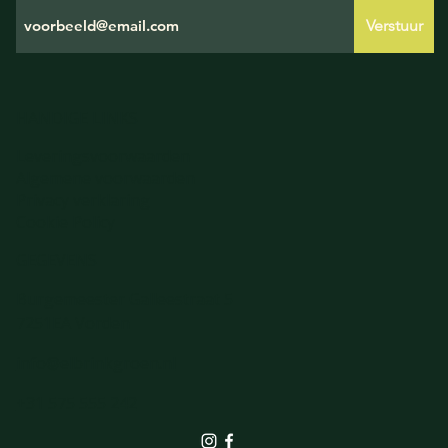
Verstuur
HANDIGE LINKS
Leveringsvoorwaarden
Algemene voorwaarden
Privacy verklaring
Cookie Policy
GEGEVENS
Burgemeester Galleestraat 5
7251EA Vorden
info@elbrinkgroen.nl
+31 575 555 242