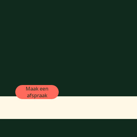
Warnsve
Maak een
afspraak