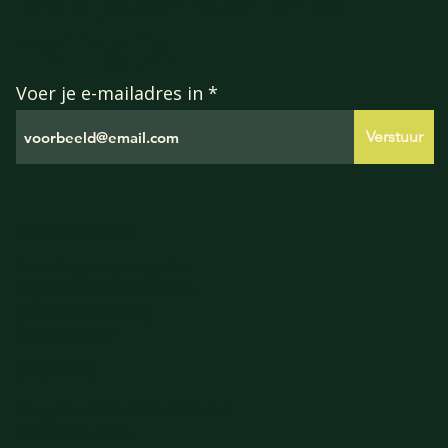
Meld je aan voor onze
mailinglijst
Voer je e-mailadres in
Verstuur
HANDIGE LINKS
Leveringsvoorwaarden
Algemene voorwaarden
Privacy verklaring
Cookie Policy
GEGEVENS
Burgemeester Galleestraat 5
7251EA Vorden