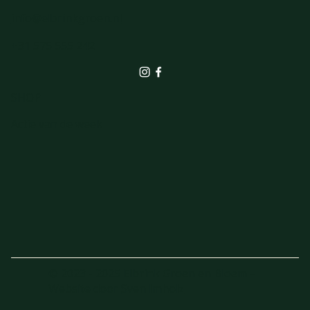
info@elbrinkgroen.nl
+31 575 555 242
SHOP
Actie van de week
© 2023 - 2025 Elbrink Groen en Bloem –
Website door
Sven Imholz