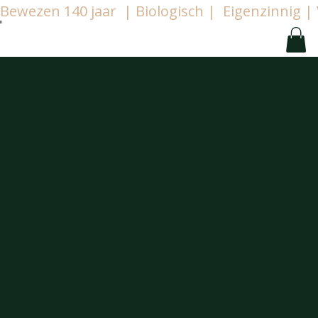
Bewezen 140 jaar  | Biologisch |  Eigenzinnig
Park
aanlegg