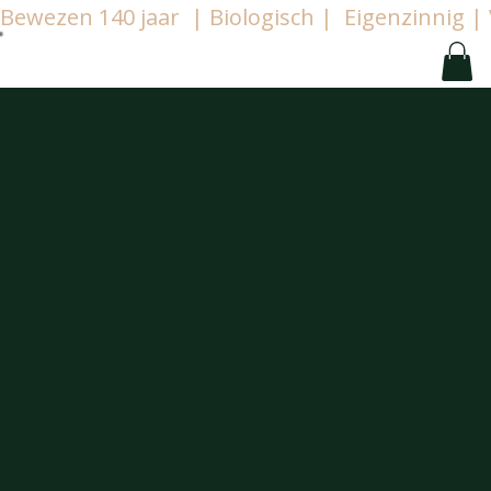
Bewezen 140 jaar  | Biologisch |  Eigenzinnig
Park
aanlegg