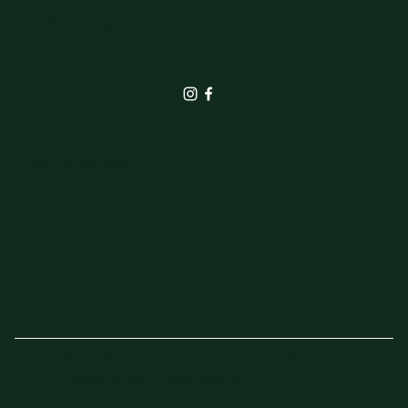
info@elbrinkgroen.nl
+31 575 555 242
SHOP
Actie van de week
© 2023 - 2025 Elbrink Groen en Bloem –
Website door
Sven Imholz