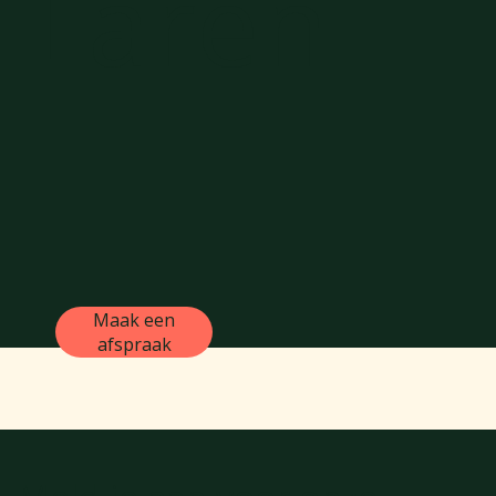
Laren
Maak een
afspraak