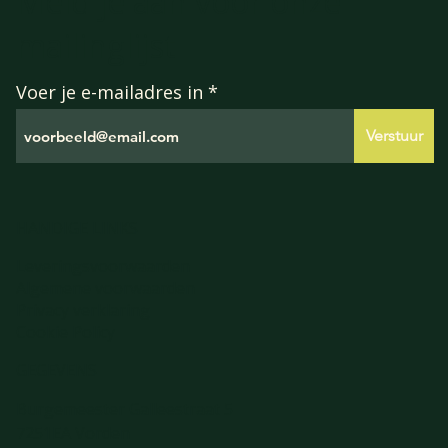
Meld je aan voor onze
mailinglijst
Voer je e-mailadres in
Verstuur
HANDIGE LINKS
Leveringsvoorwaarden
Algemene voorwaarden
Privacy verklaring
Cookie Policy
GEGEVENS
Burgemeester Galleestraat 5
7251EA Vorden