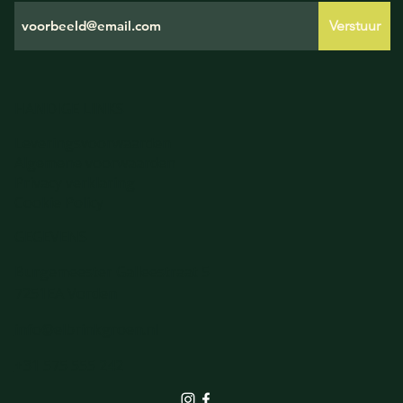
Verstuur
HANDIGE LINKS
Leveringsvoorwaarden
Algemene voorwaarden
Privacy verklaring
Cookie Policy
GEGEVENS
Burgemeester Galleestraat 5
7251EA Vorden
info@elbrinkgroen.nl
+31 575 555 242