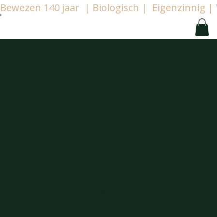
Bewezen 140 jaar  | Biologisch |  Eigenzinnig
Boomver
Toldijk