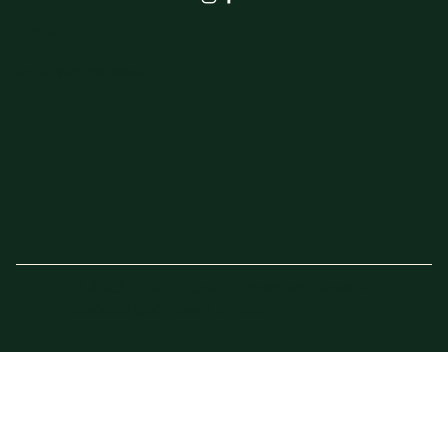
SHOP
Actie van de week
© 2023 - 2025 Elbrink Groen en Bloem –
Website door
Sven Imholz