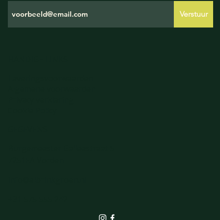
Verstuur
HANDIGE LINKS
Leveringsvoorwaarden
Algemene voorwaarden
Privacy verklaring
Cookie Policy
GEGEVENS
Burgemeester Galleestraat 5
7251EA Vorden
info@elbrinkgroen.nl
+31 575 555 242