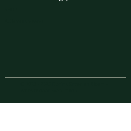
SHOP
Actie van de week
© 2023 - 2025 Elbrink Groen en Bloem –
Website door
Sven Imholz