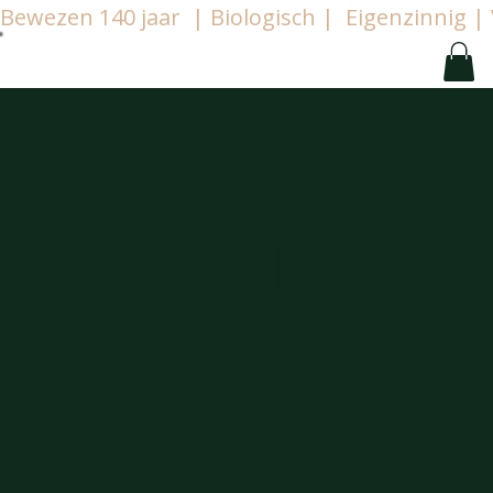
Bewezen 140 jaar  | Biologisch |  Eigenzinnig
Boomver
Mariënv