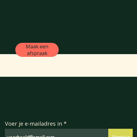
Maak een
afspraak
Meld je aan voor onze
mailinglijst
Voer je e-mailadres in
Verstuur