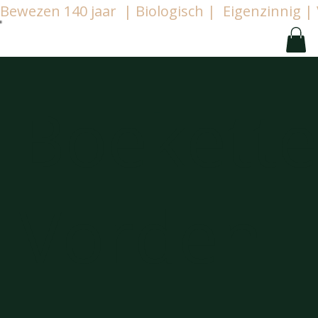
Bewezen 140 jaar  | Biologisch |  Eigenzinnig
Boekett
Vorden