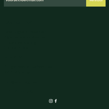
HANDIGE LINKS
Leveringsvoorwaarden
Algemene voorwaarden
Privacy verklaring
Cookie Policy
GEGEVENS
Burgemeester Galleestraat 5
7251EA Vorden
info@elbrinkgroen.nl
+31 575 555 242