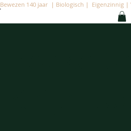
Bewezen 140 jaar  | Biologisch |  Eigenzinnig
Boekett
Keijenbo