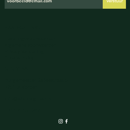
Verstuur
HANDIGE LINKS
Leveringsvoorwaarden
Algemene voorwaarden
Privacy verklaring
Cookie Policy
GEGEVENS
Burgemeester Galleestraat 5
7251EA Vorden
info@elbrinkgroen.nl
+31 575 555 242