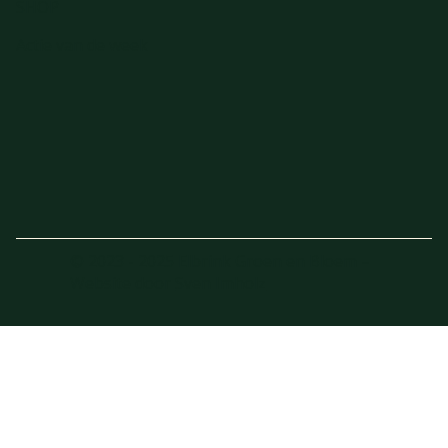
SHOP
Actie van de week
© 2023 - 2025 Elbrink Groen en Bloem –
Website door
Sven Imholz