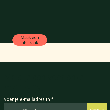
Maak een
afspraak
Meld je aan voor onze
mailinglijst
Voer je e-mailadres in
Verstuur