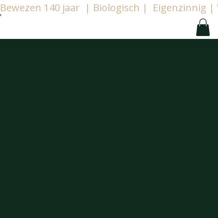
Bewezen 140 jaar  | Biologisch |  Eigenzinnig
Boekett
Hengelo