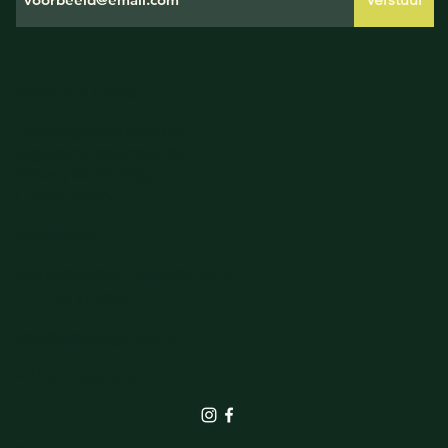
HANDIGE LINKS
Leveringsvoorwaarden
Algemene voorwaarden
Privacy verklaring
Cookie Policy
GEGEVENS
Burgemeester Galleestraat 5
7251EA Vorden
info@elbrinkgroen.nl
+31 575 555 242