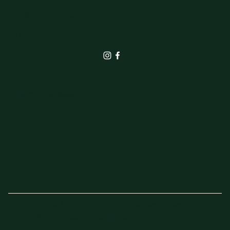
info@elbrinkgroen.nl
+31 575 555 242
SHOP
Actie van de week
© 2023 - 2025 Elbrink Groen en Bloem –
Website door
Sven Imholz