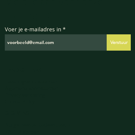
Meld je aan voor onze
mailinglijst
Voer je e-mailadres in
Verstuur
HANDIGE LINKS
Leveringsvoorwaarden
Algemene voorwaarden
Privacy verklaring
Cookie Policy
GEGEVENS
Burgemeester Galleestraat 5
7251EA Vorden