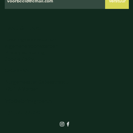
Verstuur
HANDIGE LINKS
Leveringsvoorwaarden
Algemene voorwaarden
Privacy verklaring
Cookie Policy
GEGEVENS
Burgemeester Galleestraat 5
7251EA Vorden
info@elbrinkgroen.nl
+31 575 555 242