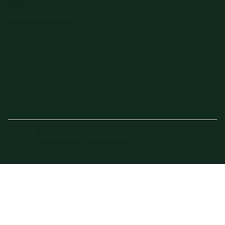
SHOP
Actie van de week
© 2023 - 2025 Elbrink Groen en Bloem –
Website door
Sven Imholz