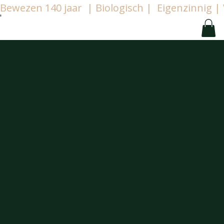
Bewezen 140 jaar  | Biologisch |  Eigenzinnig
Bestrati
Keijenbo